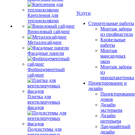
Услуги
Крепления для
теплоизоляции
Строительные работы
Монтаж забора
Виниловый сайдинг
из профнастила
Кровельные
Металлосайдинг
работы
Монтаж
Фасадные панели
мансардных
окон
Монтаж забора
Фиброцементный
из
сайдинг
евроштакетника
Проектирование и
дизайн
Проектирование
Плитка для
домов
вентилируемых
Дизайн
фасадов
экстерьера
Дизайн
интерьера
Ландшафтный
Подсистемы для
дизайн
вентилируемых