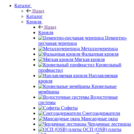
Каталог
Назад
Каталог
Кровля
Назад
Кровля
Цементно-
песчаная черепица
Металлочерепица
Фальцевая кровля
Мягкая кровля
Кровельный
профнастил
Наплавляемая
кровля
Кровельные
мембраны
Водосточные
системы
Софиты
Снегозадержатели
Мансардные окна
Чердачные лестницы
ОСП (OSB) плиты