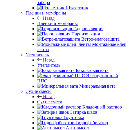
забора
Штакетник
Пленки и мембраны
Назад
Пленки и мембраны
Гидроизоляция
Пароизоляция
Ветро-влагозащита
Монтажные клеи,
ленты
Утеплитель
Назад
Утеплитель
Базальтовая вата
Экструзионный
ППС
Минеральная вата
Сухие смеси
Назад
Сухие смеси
Кладочный раствор
Затирка швов
Грунтовка
Гидрофобизатор
Антивысол