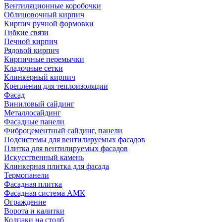
Вентиляционные коробочки
Облицовочный кирпич
Кирпич ручной формовки
Гибкие связи
Печной кирпич
Рядовой кирпич
Кирпичные перемычки
Кладочные сетки
Клинкерный кирпич
Крепления для теплоизоляции
Фасад
Виниловый сайдинг
Металлосайдинг
Фасадные панели
Фиброцементный сайдинг, панели
Подсистемы для вентилируемых фасадов
Плитка для вентилируемых фасадов
Искусственный камень
Клинкерная плитка для фасада
Термопанели
Фасадная плитка
Фасадная система АМК
Ограждение
Ворота и калитки
Колпаки на столб