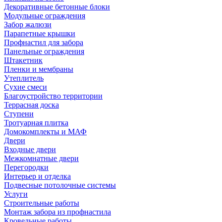
Декоративные бетонные блоки
Модульные ограждения
Забор жалюзи
Парапетные крышки
Профнастил для забора
Панельные ограждения
Штакетник
Пленки и мембраны
Утеплитель
Сухие смеси
Благоустройство территории
Террасная доска
Ступени
Тротуарная плитка
Домокомплекты и МАФ
Двери
Входные двери
Межкомнатные двери
Перегородки
Интерьер и отделка
Подвесные потолочные системы
Услуги
Строительные работы
Монтаж забора из профнастила
Кровельные работы