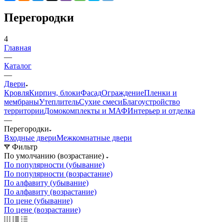
Перегородки
4
Главная
—
Каталог
—
Двери
Кровля
Кирпич, блоки
Фасад
Ограждение
Пленки и
мембраны
Утеплитель
Сухие смеси
Благоустройство
территории
Домокомплекты и МАФ
Интерьер и отделка
—
Перегородки
Входные двери
Межкомнатные двери
Фильтр
По умолчанию (возрастание)
По популярности (убывание)
По популярности (возрастание)
По алфавиту (убывание)
По алфавиту (возрастание)
По цене (убывание)
По цене (возрастание)