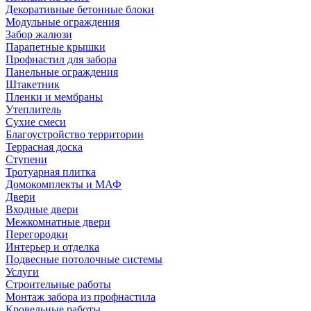
Декоративные бетонные блоки
Модульные ограждения
Забор жалюзи
Парапетные крышки
Профнастил для забора
Панельные ограждения
Штакетник
Пленки и мембраны
Утеплитель
Сухие смеси
Благоустройство территории
Террасная доска
Ступени
Тротуарная плитка
Домокомплекты и МАФ
Двери
Входные двери
Межкомнатные двери
Перегородки
Интерьер и отделка
Подвесные потолочные системы
Услуги
Строительные работы
Монтаж забора из профнастила
Кровельные работы