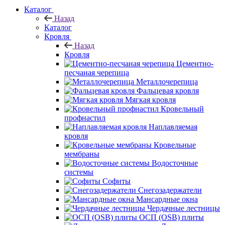
Каталог
Назад
Каталог
Кровля
Назад
Кровля
Цементно-
песчаная черепица
Металлочерепица
Фальцевая кровля
Мягкая кровля
Кровельный
профнастил
Наплавляемая
кровля
Кровельные
мембраны
Водосточные
системы
Софиты
Снегозадержатели
Мансардные окна
Чердачные лестницы
ОСП (OSB) плиты