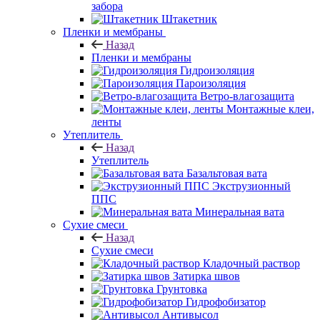
забора
Штакетник
Пленки и мембраны
Назад
Пленки и мембраны
Гидроизоляция
Пароизоляция
Ветро-влагозащита
Монтажные клеи,
ленты
Утеплитель
Назад
Утеплитель
Базальтовая вата
Экструзионный
ППС
Минеральная вата
Сухие смеси
Назад
Сухие смеси
Кладочный раствор
Затирка швов
Грунтовка
Гидрофобизатор
Антивысол