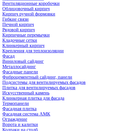
Вентиляционные коробочки
Облицовочный кирпич
Кирпич ручной формовки
Гибкие связи
Печной кирпич
Рядовой кирпич
Кирпичные перемычки
Кладочные сетки
Клинкерный кирпич
Крепления для теплоизоляции
Фасад
Виниловый сайдинг
Металлосайдинг
Фасадные панели
Фиброцементный сайдинг, панели
Подсистемы для вентилируемых фасадов
Плитка для вентилируемых фасадов
Искусственный камень
Клинкерная плитка для фасада
Термопанели
Фасадная плитка
Фасадная система АМК
Ограждение
Ворота и калитки
Колпаки на столб