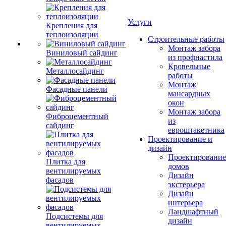
Услуги
Крепления для
теплоизоляции
Строительные работы
Монтаж забора
Виниловый сайдинг
из профнастила
Кровельные
Металлосайдинг
работы
Монтаж
Фасадные панели
мансардных
окон
Монтаж забора
Фиброцементный
из
сайдинг
евроштакетника
Проектирование и
дизайн
Проектирование
Плитка для
домов
вентилируемых
Дизайн
фасадов
экстерьера
Дизайн
интерьера
Ландшафтный
Подсистемы для
дизайн
вентилируемых