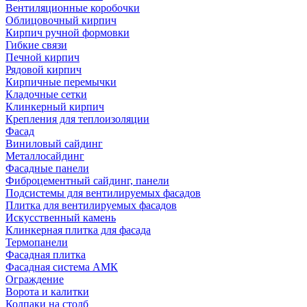
Вентиляционные коробочки
Облицовочный кирпич
Кирпич ручной формовки
Гибкие связи
Печной кирпич
Рядовой кирпич
Кирпичные перемычки
Кладочные сетки
Клинкерный кирпич
Крепления для теплоизоляции
Фасад
Виниловый сайдинг
Металлосайдинг
Фасадные панели
Фиброцементный сайдинг, панели
Подсистемы для вентилируемых фасадов
Плитка для вентилируемых фасадов
Искусственный камень
Клинкерная плитка для фасада
Термопанели
Фасадная плитка
Фасадная система АМК
Ограждение
Ворота и калитки
Колпаки на столб