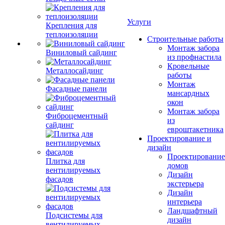
Услуги
Крепления для
теплоизоляции
Строительные работы
Монтаж забора
Виниловый сайдинг
из профнастила
Кровельные
Металлосайдинг
работы
Монтаж
Фасадные панели
мансардных
окон
Монтаж забора
Фиброцементный
из
сайдинг
евроштакетника
Проектирование и
дизайн
Проектирование
Плитка для
домов
вентилируемых
Дизайн
фасадов
экстерьера
Дизайн
интерьера
Ландшафтный
Подсистемы для
дизайн
вентилируемых