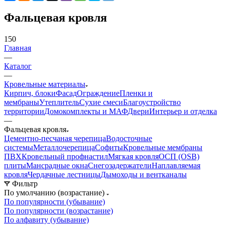
Фальцевая кровля
150
Главная
—
Каталог
—
Кровельные материалы
Кирпич, блоки
Фасад
Ограждение
Пленки и
мембраны
Утеплитель
Сухие смеси
Благоустройство
территории
Домокомплекты и МАФ
Двери
Интерьер и отделка
—
Фальцевая кровля
Цементно-песчаная черепица
Водосточные
системы
Металлочерепица
Софиты
Кровельные мембраны
ПВХ
Кровельный профнастил
Мягкая кровля
ОСП (OSB)
плиты
Мансрадные окна
Снегозадержатели
Наплавляемая
кровля
Чердачные лестницы
Дымоходы и вентканалы
Фильтр
По умолчанию (возрастание)
По популярности (убывание)
По популярности (возрастание)
По алфавиту (убывание)