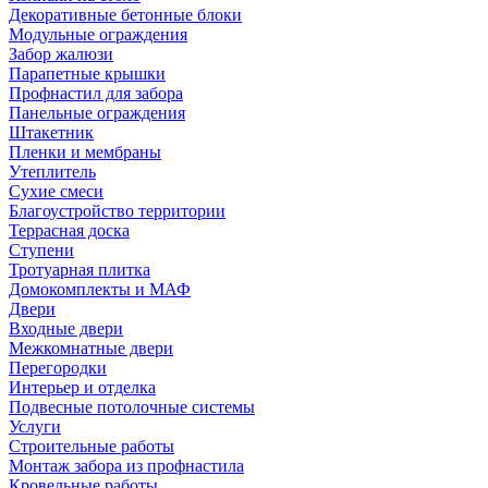
Декоративные бетонные блоки
Модульные ограждения
Забор жалюзи
Парапетные крышки
Профнастил для забора
Панельные ограждения
Штакетник
Пленки и мембраны
Утеплитель
Сухие смеси
Благоустройство территории
Террасная доска
Ступени
Тротуарная плитка
Домокомплекты и МАФ
Двери
Входные двери
Межкомнатные двери
Перегородки
Интерьер и отделка
Подвесные потолочные системы
Услуги
Строительные работы
Монтаж забора из профнастила
Кровельные работы