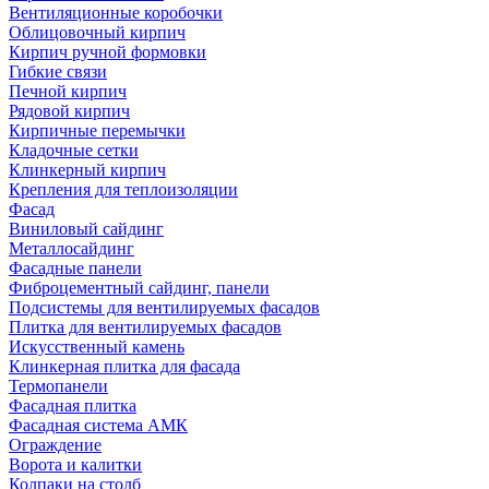
Вентиляционные коробочки
Облицовочный кирпич
Кирпич ручной формовки
Гибкие связи
Печной кирпич
Рядовой кирпич
Кирпичные перемычки
Кладочные сетки
Клинкерный кирпич
Крепления для теплоизоляции
Фасад
Виниловый сайдинг
Металлосайдинг
Фасадные панели
Фиброцементный сайдинг, панели
Подсистемы для вентилируемых фасадов
Плитка для вентилируемых фасадов
Искусственный камень
Клинкерная плитка для фасада
Термопанели
Фасадная плитка
Фасадная система АМК
Ограждение
Ворота и калитки
Колпаки на столб