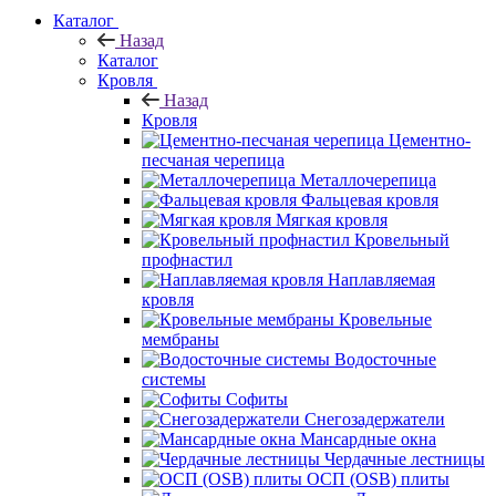
Каталог
Назад
Каталог
Кровля
Назад
Кровля
Цементно-
песчаная черепица
Металлочерепица
Фальцевая кровля
Мягкая кровля
Кровельный
профнастил
Наплавляемая
кровля
Кровельные
мембраны
Водосточные
системы
Софиты
Снегозадержатели
Мансардные окна
Чердачные лестницы
ОСП (OSB) плиты