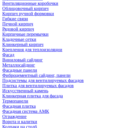
Вентиляционные коробочки
Облицовочный кирпич
Кирпич ручной формовки
Гибкие связи
Печной кирпич
Рядовой кирпич
Кирпичные перемычки
Кладочные сетки
Клинкерный кирпич
Крепления для теплоизоляции
Фасад
Виниловый сайдинг
Металлосайдинг
Фасадные панели
Фиброцементный сайдинг, панели
Подсистемы для вентилируемых фасадов
Плитка для вентилируемых фасадов
Искусственный камень
Клинкерная плитка для фасада
Термопанели
Фасадная плитка
Фасадная система АМК
Ограждение
Ворота и калитки
Колпаки на столб