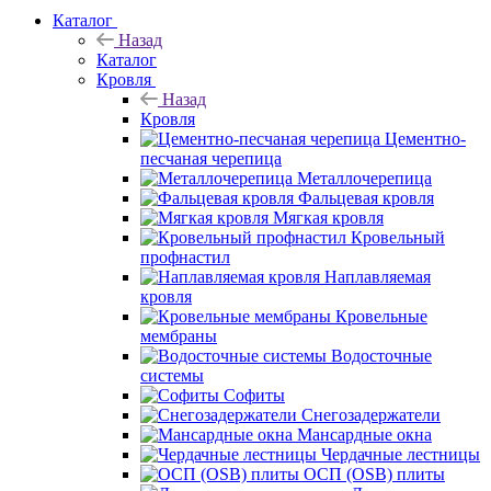
Каталог
Назад
Каталог
Кровля
Назад
Кровля
Цементно-
песчаная черепица
Металлочерепица
Фальцевая кровля
Мягкая кровля
Кровельный
профнастил
Наплавляемая
кровля
Кровельные
мембраны
Водосточные
системы
Софиты
Снегозадержатели
Мансардные окна
Чердачные лестницы
ОСП (OSB) плиты