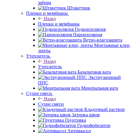
забора
Штакетник
Пленки и мембраны
Назад
Пленки и мембраны
Гидроизоляция
Пароизоляция
Ветро-влагозащита
Монтажные клеи,
ленты
Утеплитель
Назад
Утеплитель
Базальтовая вата
Экструзионный
ППС
Минеральная вата
Сухие смеси
Назад
Сухие смеси
Кладочный раствор
Затирка швов
Грунтовка
Гидрофобизатор
Антивысол