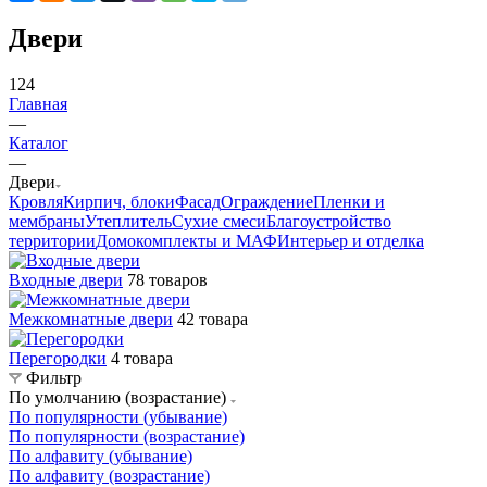
Двери
124
Главная
—
Каталог
—
Двери
Кровля
Кирпич, блоки
Фасад
Ограждение
Пленки и
мембраны
Утеплитель
Сухие смеси
Благоустройство
территории
Домокомплекты и МАФ
Интерьер и отделка
Входные двери
78 товаров
Межкомнатные двери
42 товара
Перегородки
4 товара
Фильтр
По умолчанию (возрастание)
По популярности (убывание)
По популярности (возрастание)
По алфавиту (убывание)
По алфавиту (возрастание)