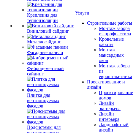
Услуги
Крепления для
теплоизоляции
Строительные работы
Монтаж забора
Виниловый сайдинг
из профнастила
Кровельные
Металлосайдинг
работы
Монтаж
Фасадные панели
мансардных
окон
Монтаж забора
Фиброцементный
из
сайдинг
евроштакетника
Проектирование и
дизайн
Проектирование
Плитка для
домов
вентилируемых
Дизайн
фасадов
экстерьера
Дизайн
интерьера
Ландшафтный
Подсистемы для
дизайн
вентилируемых