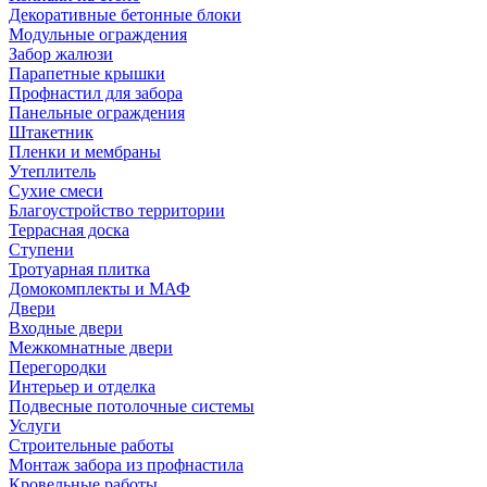
Декоративные бетонные блоки
Модульные ограждения
Забор жалюзи
Парапетные крышки
Профнастил для забора
Панельные ограждения
Штакетник
Пленки и мембраны
Утеплитель
Сухие смеси
Благоустройство территории
Террасная доска
Ступени
Тротуарная плитка
Домокомплекты и МАФ
Двери
Входные двери
Межкомнатные двери
Перегородки
Интерьер и отделка
Подвесные потолочные системы
Услуги
Строительные работы
Монтаж забора из профнастила
Кровельные работы