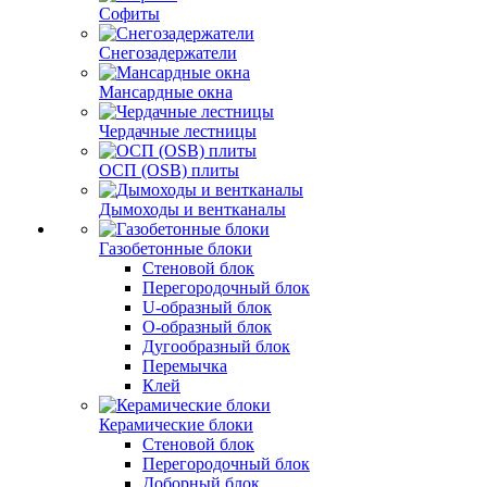
Софиты
Снегозадержатели
Мансардные окна
Чердачные лестницы
ОСП (OSB) плиты
Дымоходы и вентканалы
Газобетонные блоки
Стеновой блок
Перегородочный блок
U-образный блок
О-образный блок
Дугообразный блок
Перемычка
Клей
Керамические блоки
Стеновой блок
Перегородочный блок
Доборный блок