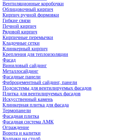
Вентиляционные коробочки
Облицовочный кирпич
Кирпич ручной формовки
Гибкие связи
Печной кирпич
Рядовой кирпич
Кирпичные перемычки
Кладочные сетки
Клинкерный кирпич
Крепления для теплоизоляции
Фасад
Виниловый сайдинг
Металлосайдинг
Фасадные панели
Фиброцементный сайдинг, панели
Подсистемы для вентилируемых фасадов
Плитка для вентилируемых фасадов
Искусственный камень
Клинкерная плитка для фасада
Термопанели
Фасадная плитка
Фасадная система АМК
Ограждение
Ворота и калитки
Колпаки на столб