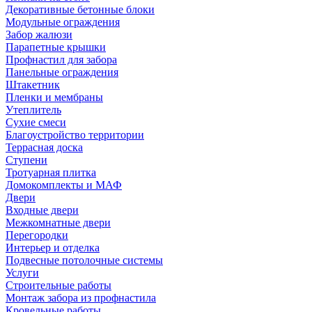
Декоративные бетонные блоки
Модульные ограждения
Забор жалюзи
Парапетные крышки
Профнастил для забора
Панельные ограждения
Штакетник
Пленки и мембраны
Утеплитель
Сухие смеси
Благоустройство территории
Террасная доска
Ступени
Тротуарная плитка
Домокомплекты и МАФ
Двери
Входные двери
Межкомнатные двери
Перегородки
Интерьер и отделка
Подвесные потолочные системы
Услуги
Строительные работы
Монтаж забора из профнастила
Кровельные работы