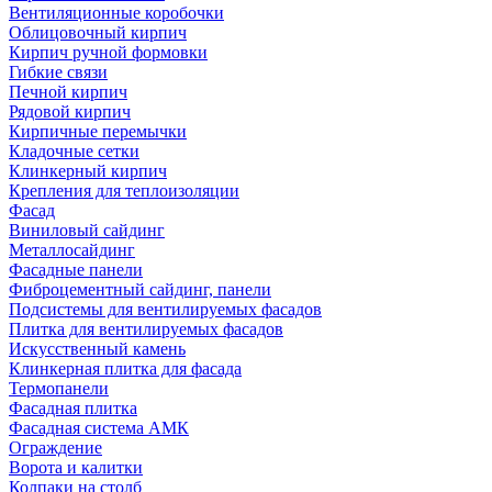
Вентиляционные коробочки
Облицовочный кирпич
Кирпич ручной формовки
Гибкие связи
Печной кирпич
Рядовой кирпич
Кирпичные перемычки
Кладочные сетки
Клинкерный кирпич
Крепления для теплоизоляции
Фасад
Виниловый сайдинг
Металлосайдинг
Фасадные панели
Фиброцементный сайдинг, панели
Подсистемы для вентилируемых фасадов
Плитка для вентилируемых фасадов
Искусственный камень
Клинкерная плитка для фасада
Термопанели
Фасадная плитка
Фасадная система АМК
Ограждение
Ворота и калитки
Колпаки на столб