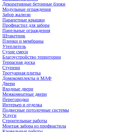
Декоративные бетонные блоки
Модульные ограждения
Забор жалюзи
Парапетные крышки
Профнастил для забора
Панельные ограждения
Штакетник
Пленки и мембраны
Утеплитель
Сухие смеси
Благоустройство территории
Террасная доска
Ступени
Тротуарная плитка
Домокомплекты и МАФ
Двери
Входные двери
Межкомнатные двери
Перегородки
Интерьер и отделка
Подвесные потолочные системы
Услуги
Строительные работы
Монтаж забора из профнастила
Кровельные работы