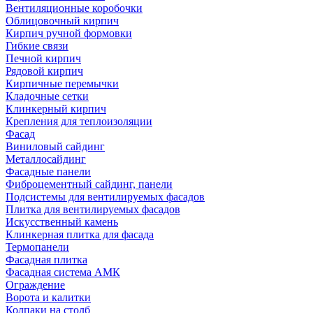
Вентиляционные коробочки
Облицовочный кирпич
Кирпич ручной формовки
Гибкие связи
Печной кирпич
Рядовой кирпич
Кирпичные перемычки
Кладочные сетки
Клинкерный кирпич
Крепления для теплоизоляции
Фасад
Виниловый сайдинг
Металлосайдинг
Фасадные панели
Фиброцементный сайдинг, панели
Подсистемы для вентилируемых фасадов
Плитка для вентилируемых фасадов
Искусственный камень
Клинкерная плитка для фасада
Термопанели
Фасадная плитка
Фасадная система АМК
Ограждение
Ворота и калитки
Колпаки на столб