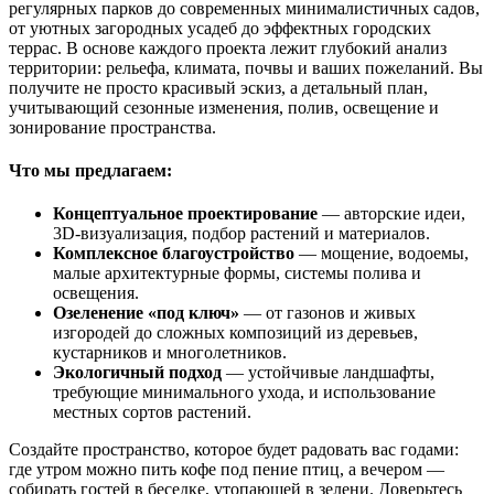
регулярных парков до современных минималистичных садов,
от уютных загородных усадеб до эффектных городских
террас. В основе каждого проекта лежит глубокий анализ
территории: рельефа, климата, почвы и ваших пожеланий. Вы
получите не просто красивый эскиз, а детальный план,
учитывающий сезонные изменения, полив, освещение и
зонирование пространства.
Что мы предлагаем:
Концептуальное проектирование
— авторские идеи,
3D-визуализация, подбор растений и материалов.
Комплексное благоустройство
— мощение, водоемы,
малые архитектурные формы, системы полива и
освещения.
Озеленение «под ключ»
— от газонов и живых
изгородей до сложных композиций из деревьев,
кустарников и многолетников.
Экологичный подход
— устойчивые ландшафты,
требующие минимального ухода, и использование
местных сортов растений.
Создайте пространство, которое будет радовать вас годами:
где утром можно пить кофе под пение птиц, а вечером —
собирать гостей в беседке, утопающей в зелени. Доверьтесь