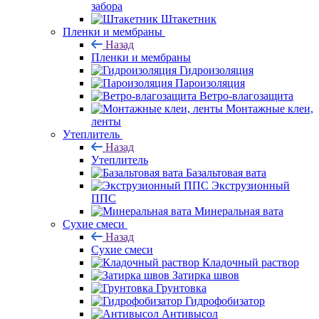
забора
Штакетник
Пленки и мембраны
Назад
Пленки и мембраны
Гидроизоляция
Пароизоляция
Ветро-влагозащита
Монтажные клеи,
ленты
Утеплитель
Назад
Утеплитель
Базальтовая вата
Экструзионный
ППС
Минеральная вата
Сухие смеси
Назад
Сухие смеси
Кладочный раствор
Затирка швов
Грунтовка
Гидрофобизатор
Антивысол