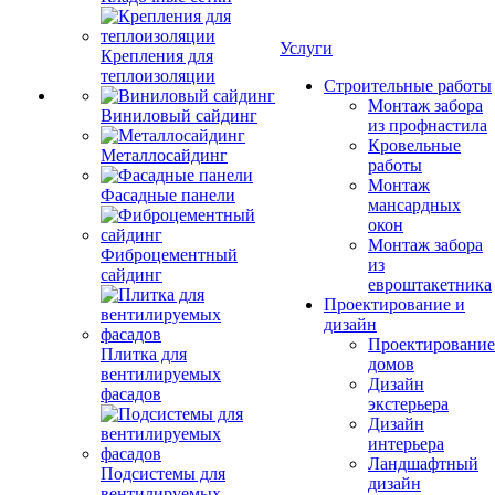
Услуги
Крепления для
теплоизоляции
Строительные работы
Монтаж забора
Виниловый сайдинг
из профнастила
Кровельные
Металлосайдинг
работы
Монтаж
Фасадные панели
мансардных
окон
Монтаж забора
Фиброцементный
из
сайдинг
евроштакетника
Проектирование и
дизайн
Проектирование
Плитка для
домов
вентилируемых
Дизайн
фасадов
экстерьера
Дизайн
интерьера
Ландшафтный
Подсистемы для
дизайн
вентилируемых