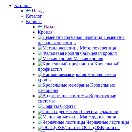
Каталог
Назад
Каталог
Кровля
Назад
Кровля
Цементно-
песчаная черепица
Металлочерепица
Фальцевая кровля
Мягкая кровля
Кровельный
профнастил
Наплавляемая
кровля
Кровельные
мембраны
Водосточные
системы
Софиты
Снегозадержатели
Мансардные окна
Чердачные лестницы
ОСП (OSB) плиты