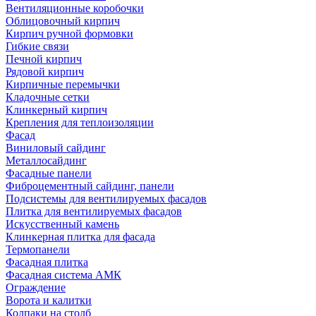
Вентиляционные коробочки
Облицовочный кирпич
Кирпич ручной формовки
Гибкие связи
Печной кирпич
Рядовой кирпич
Кирпичные перемычки
Кладочные сетки
Клинкерный кирпич
Крепления для теплоизоляции
Фасад
Виниловый сайдинг
Металлосайдинг
Фасадные панели
Фиброцементный сайдинг, панели
Подсистемы для вентилируемых фасадов
Плитка для вентилируемых фасадов
Искусственный камень
Клинкерная плитка для фасада
Термопанели
Фасадная плитка
Фасадная система АМК
Ограждение
Ворота и калитки
Колпаки на столб