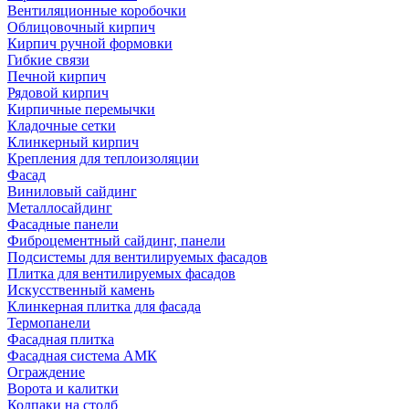
Вентиляционные коробочки
Облицовочный кирпич
Кирпич ручной формовки
Гибкие связи
Печной кирпич
Рядовой кирпич
Кирпичные перемычки
Кладочные сетки
Клинкерный кирпич
Крепления для теплоизоляции
Фасад
Виниловый сайдинг
Металлосайдинг
Фасадные панели
Фиброцементный сайдинг, панели
Подсистемы для вентилируемых фасадов
Плитка для вентилируемых фасадов
Искусственный камень
Клинкерная плитка для фасада
Термопанели
Фасадная плитка
Фасадная система АМК
Ограждение
Ворота и калитки
Колпаки на столб