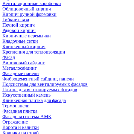
Вентиляционные коробочки
Облицовочный кирпич
Кирпич ручной формовки
Гибкие связи
Печной кирпич
Рядовой кирпич
Кирпичные перемычки
Кладочные сетки
Клинкерный кирпич
Крепления для теплоизоляции
Фасад
Виниловый сайдинг
Металлосайдинг
Фасадные панели
Фиброцементный сайдинг, панели
Подсистемы для вентилируемых фасадов
Плитка для вентилируемых фасадов
Искусственный камень
Клинкерная плитка для фасада
Термопанели
Фасадная плитка
Фасадная система АМК
Ограждение
Ворота и калитки
Колпаки на столб