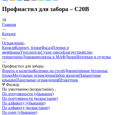
Профнастил для забора – C20B
18
Главная
—
Каталог
—
Ограждение
Кровля
Кирпич, блоки
Фасад
Пленки и
мембраны
Утеплитель
Сухие смеси
Благоустройство
территории
Домокомплекты и МАФ
Двери
Интерьер и отделка
—
Профнастил для забора
Ворота и калитки
Колпаки на столб
Декоративные бетонные
блоки
Модульные ограждения
Забор жалюзи
Парапетные
крышки
Панельные ограждения
Штакетник
Фильтр
По умолчанию (возрастание)
По популярности (убывание)
По популярности (возрастание)
По алфавиту (убывание)
По алфавиту (возрастание)
По цене (убывание)