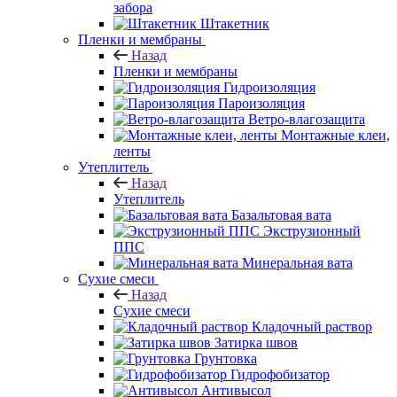
забора
Штакетник
Пленки и мембраны
Назад
Пленки и мембраны
Гидроизоляция
Пароизоляция
Ветро-влагозащита
Монтажные клеи,
ленты
Утеплитель
Назад
Утеплитель
Базальтовая вата
Экструзионный
ППС
Минеральная вата
Сухие смеси
Назад
Сухие смеси
Кладочный раствор
Затирка швов
Грунтовка
Гидрофобизатор
Антивысол