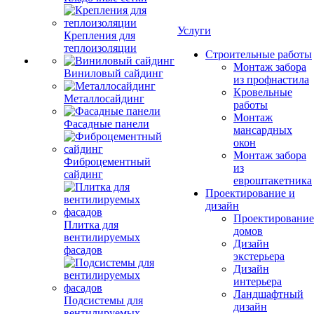
Услуги
Крепления для
теплоизоляции
Строительные работы
Монтаж забора
Виниловый сайдинг
из профнастила
Кровельные
Металлосайдинг
работы
Монтаж
Фасадные панели
мансардных
окон
Монтаж забора
Фиброцементный
из
сайдинг
евроштакетника
Проектирование и
дизайн
Проектирование
Плитка для
домов
вентилируемых
Дизайн
фасадов
экстерьера
Дизайн
интерьера
Ландшафтный
Подсистемы для
дизайн
вентилируемых