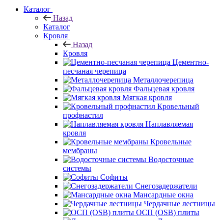
Каталог
Назад
Каталог
Кровля
Назад
Кровля
Цементно-
песчаная черепица
Металлочерепица
Фальцевая кровля
Мягкая кровля
Кровельный
профнастил
Наплавляемая
кровля
Кровельные
мембраны
Водосточные
системы
Софиты
Снегозадержатели
Мансардные окна
Чердачные лестницы
ОСП (OSB) плиты