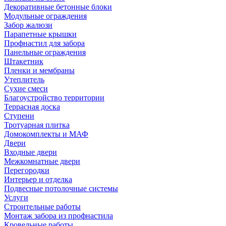
Декоративные бетонные блоки
Модульные ограждения
Забор жалюзи
Парапетные крышки
Профнастил для забора
Панельные ограждения
Штакетник
Пленки и мембраны
Утеплитель
Сухие смеси
Благоустройство территории
Террасная доска
Ступени
Тротуарная плитка
Домокомплекты и МАФ
Двери
Входные двери
Межкомнатные двери
Перегородки
Интерьер и отделка
Подвесные потолочные системы
Услуги
Строительные работы
Монтаж забора из профнастила
Кровельные работы