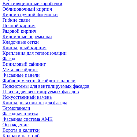
Вентиляционные коробочки
Облицовочный кирпич
Кирпич ручной формовки
Гибкие связи
Печной кирпич
Рядовой кирпич
Кирпичные перемычки
Кладочные сетки
Клинкерный кирпич
Крепления для теплоизоляции
Фасад
Виниловый сайдинг
Металлосайдинг
Фасадные панели
Фиброцементный сайдинг, панели
Подсистемы для вентилируемых фасадов
Плитка для вентилируемых фасадов
Искусственный камень
Клинкерная плитка для фасада
Термопанели
Фасадная плитка
Фасадная система АМК
Ограждение
Ворота и калитки
Колпаки на столб